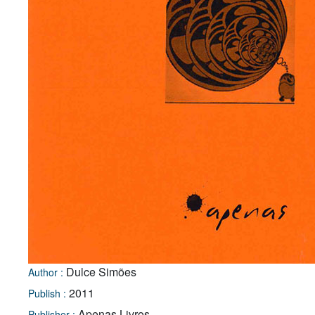
Dulce Simões
Author :
2011
Publish :
Apenas Livros
Publisher :