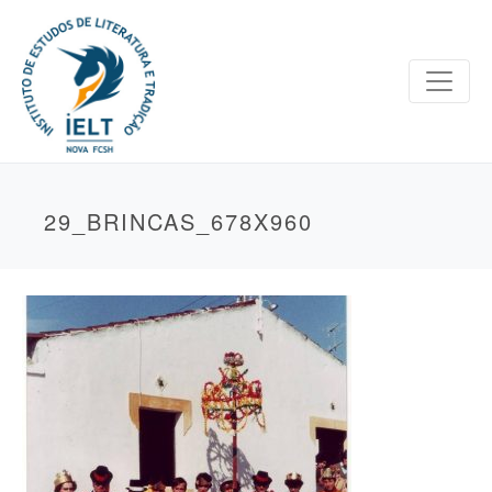
29_BRINCAS_678X960