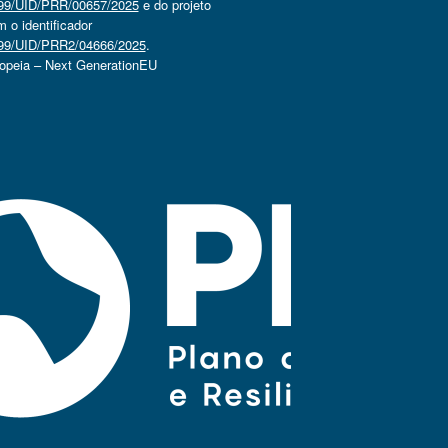
4499/UID/PRR/00657/2025
e do projeto
o identificador
4499/UID/PRR2/04666/2025
.
ropeia – Next GenerationEU