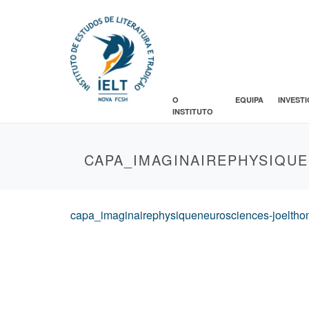
O
EQUIPA
INVEST
INSTITUTO
CAPA_IMAGINAIREPHYSIQU
capa_imaginairephysiqueneurosciences-joelth