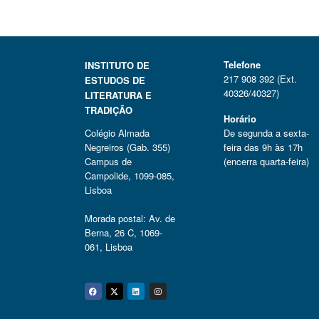
Telefone
INSTITUTO DE
217 908 392 (Ext.
ESTUDOS DE
40326/40327)
LITERATURA E
TRADIÇÃO
Horário
Colégio Almada
De segunda a sexta-
Negreiros (Gab. 355)
feira das 9h às 17h
Campus de
(encerra quarta-feira)
Campolide, 1099-085,
Lisboa
Morada postal: Av. de
Berna, 26 C, 1069-
061, Lisboa
Facebook
Twitter
Linkedin
Instagram