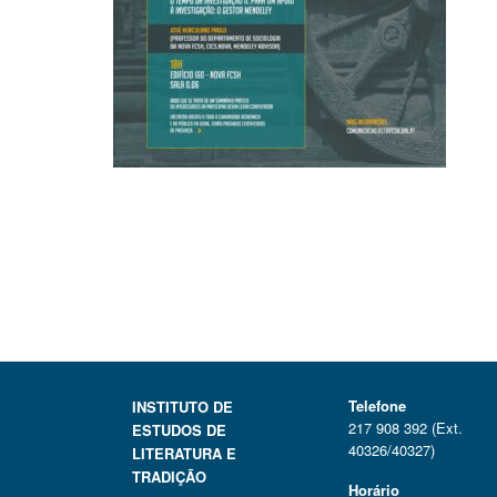
Telefone
INSTITUTO DE
217 908 392 (Ext.
ESTUDOS DE
40326/40327)
LITERATURA E
TRADIÇÃO
Horário