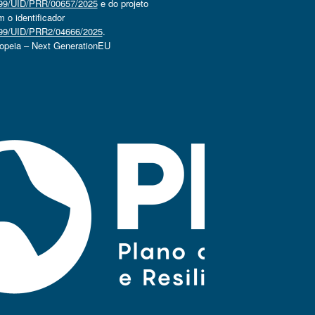
4499/UID/PRR/00657/2025
e do projeto
o identificador
4499/UID/PRR2/04666/2025
.
ropeia – Next GenerationEU