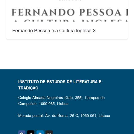
Fernando Pessoa e a Cultura Inglesa X
INSTITUTO DE ESTUDOS DE LITERATURA E
TRADIÇÃO
Colégio Almada Negreiros (Gab. 355) Campus de
Campolide, 1099-085, Lisboa
Morada postal: Av. de Berna, 26 C, 1069-061, Lisboa