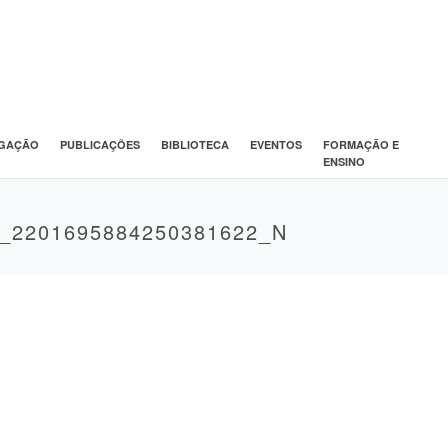
IGAÇÃO
PUBLICAÇÕES
BIBLIOTECA
EVENTOS
FORMAÇÃO E
ENSINO
4_2201695884250381622_N