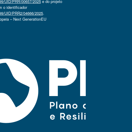
4499/UID/PRR/00657/2025
e do projeto
o identificador
4499/UID/PRR2/04666/2025
.
ropeia – Next GenerationEU