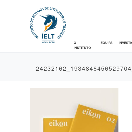
O
EQUIPA
INVEST
INSTITUTO
24232162_193484645652970