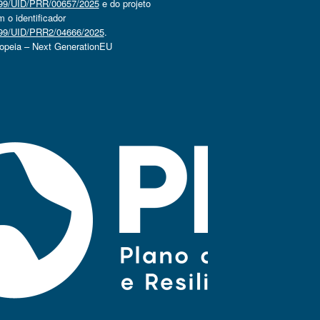
4499/UID/PRR/00657/2025
e do projeto
o identificador
4499/UID/PRR2/04666/2025
.
ropeia – Next GenerationEU