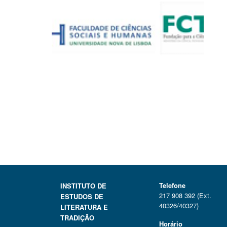
Telefone
INSTITUTO DE
217 908 392 (Ext.
ESTUDOS DE
40326/40327)
LITERATURA E
TRADIÇÃO
Horário