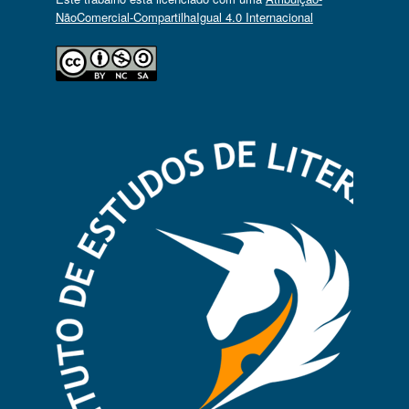
NãoComercial-CompartilhaIgual 4.0 Internacional