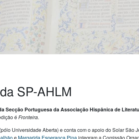
o da SP-AHLM
da Secção Portuguesa da Associação Hispânica de Literatu
edição é
Fronteira
.
 (pólo Universidade Aberta) e conta com o apoio do Solar São 
palhão
e
Margarida Esperança Pina
integram a Comissão Organ