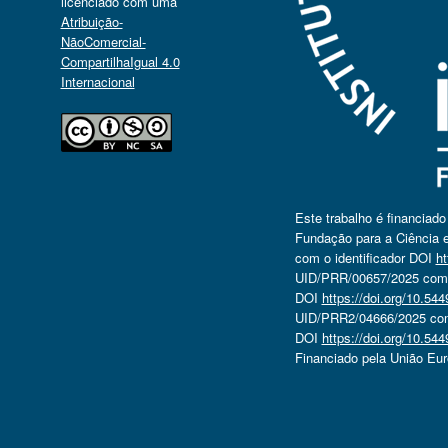
licenciado com uma
Atribuição-
NãoComercial-
CompartilhaIgual 4.0
Internacional
Este trabalho é financiad
Fundação para a Ciência e
com o identificador DOI
ht
UID/PRR/00657/2025 com o
DOI
https://doi.org/10.5
UID/PRR2/04666/2025 com 
DOI
https://doi.org/10.5
Financiado pela União Eu