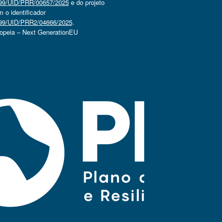
4499/UID/PRR/00657/2025
e do projeto
o identificador
4499/UID/PRR2/04666/2025
.
ropeia – Next GenerationEU