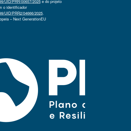
4499/UID/PRR/00657/2025
e do projeto
o identificador
4499/UID/PRR2/04666/2025
.
ropeia – Next GenerationEU