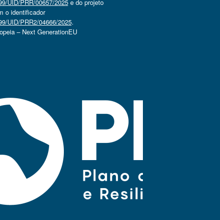
4499/UID/PRR/00657/2025
e do projeto
o identificador
4499/UID/PRR2/04666/2025
.
ropeia – Next GenerationEU