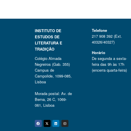
Telefone
INSTITUTO DE
217 908 392 (Ext.
ESTUDOS DE
40326/40327)
LITERATURA E
TRADIÇÃO
Horário
Colégio Almada
De segunda a sexta-
Negreiros (Gab. 355)
feira das 9h às 17h
Campus de
(encerra quarta-feira)
Campolide, 1099-085,
Lisboa
Morada postal: Av. de
Berna, 26 C, 1069-
061, Lisboa
Facebook
Twitter
Linkedin
Instagram