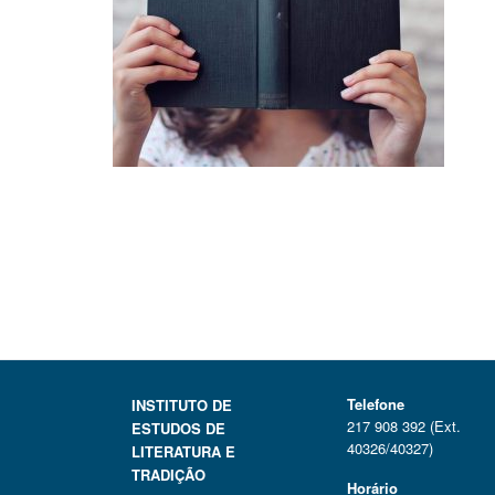
Telefone
INSTITUTO DE
217 908 392 (Ext.
ESTUDOS DE
40326/40327)
LITERATURA E
TRADIÇÃO
Horário