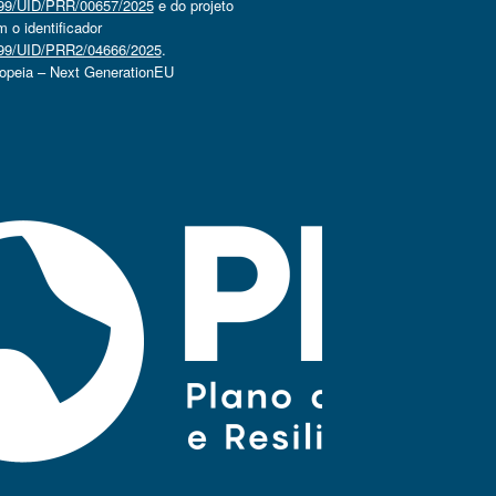
4499/UID/PRR/00657/2025
e do projeto
o identificador
4499/UID/PRR2/04666/2025
.
ropeia – Next GenerationEU