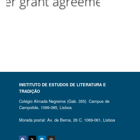
INSTITUTO DE ESTUDOS DE LITERATURA E
TRADIÇÃO
Colégio Almada Negreiros (Gab. 355) Campus de
Campolide, 1099-085, Lisboa
Morada postal: Av. de Berna, 26 C, 1069-061, Lisboa