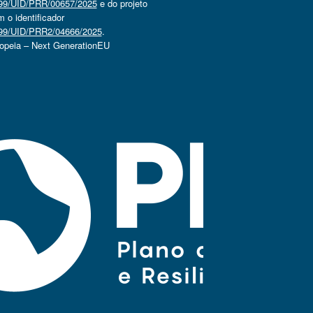
4499/UID/PRR/00657/2025
e do projeto
o identificador
4499/UID/PRR2/04666/2025
.
ropeia – Next GenerationEU