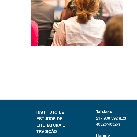
Telefone
INSTITUTO DE
217 908 392 (Ext.
ESTUDOS DE
40326/40327)
LITERATURA E
TRADIÇÃO
Horário