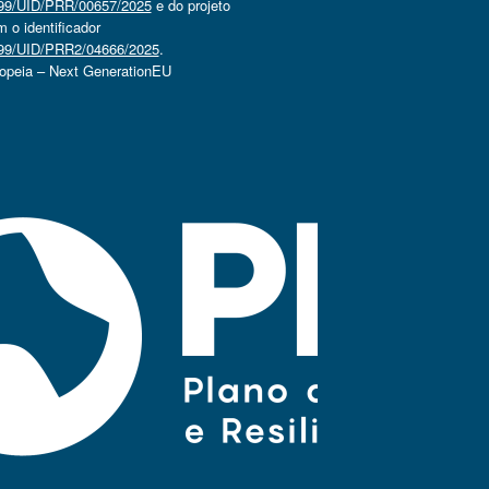
4499/UID/PRR/00657/2025
e do projeto
o identificador
4499/UID/PRR2/04666/2025
.
ropeia – Next GenerationEU