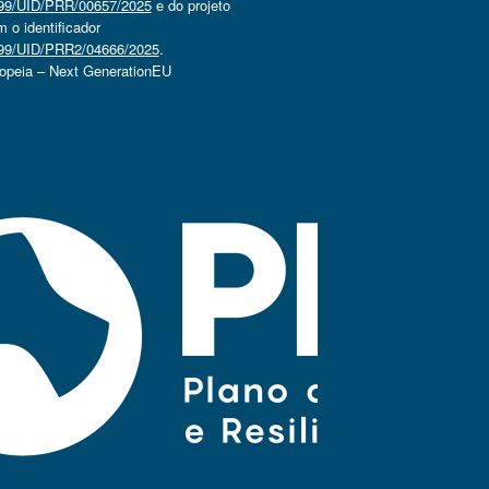
4499/UID/PRR/00657/2025
e do projeto
o identificador
4499/UID/PRR2/04666/2025
.
ropeia – Next GenerationEU