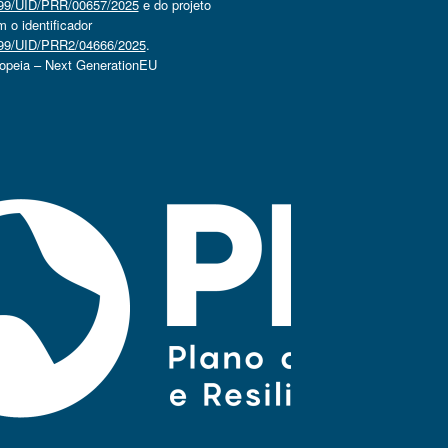
4499/UID/PRR/00657/2025
e do projeto
o identificador
4499/UID/PRR2/04666/2025
.
ropeia – Next GenerationEU