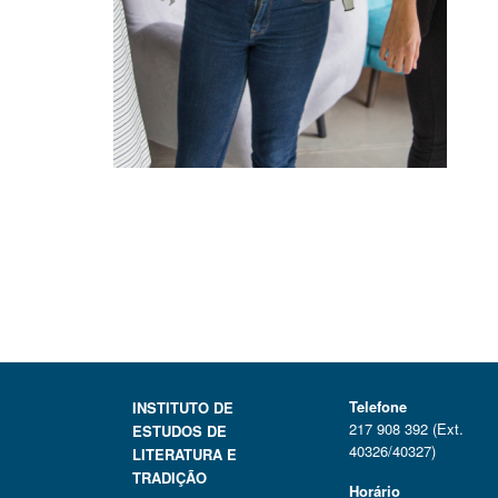
Telefone
INSTITUTO DE
217 908 392 (Ext.
ESTUDOS DE
40326/40327)
LITERATURA E
TRADIÇÃO
Horário