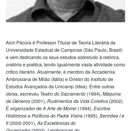
Alcir Pécora é Professor Titular de Teoria Literária da
Universidade Estadual de Campinas (São Paulo, Brasil)
e vem dedicando os seus estudos sobretudo à retórica,
oratória e poética, tendo igualmente vasta atividade como
crítico literário. Atualmente, é membro da Accademia
Ambrosiana de Milão (Itália) e Diretor do Instituto de
Estudos Avançados da Unicamp (Idea). Entre outras
obras, escreveu
Teatro do Sacramento
(1994),
Máquina
de Gêneros
(2001),
Rudimentos da Vida Coletiva
(2002).
É organizador de
A Arte de Morrer
(1994),
Escritos
Históricos e Políticos do Padre Vieira
(1995),
Sermões I e
II
(2000-2001),
As Excelências do
Governador
(2002),
Lembranças do