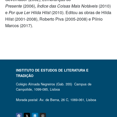
Presente
(2006),
Índice das Coisas Mais Notáveis
(2010)
e
Por que Ler Hilda Hilst
(2010). Editou as obras de Hilda
Hilst (2001-2008), Roberto Piva (2005-2008) e Plínio
Marcos (2017).
INSTITUTO DE ESTUDOS DE LITERATURA E
TRADIÇÃO
Colégio Almada Negreiros (Gab. 355) Campus de
Campolide, 1099-085, Lisboa
Morada postal: Av. de Berna, 26 C, 1069-061, Lisboa