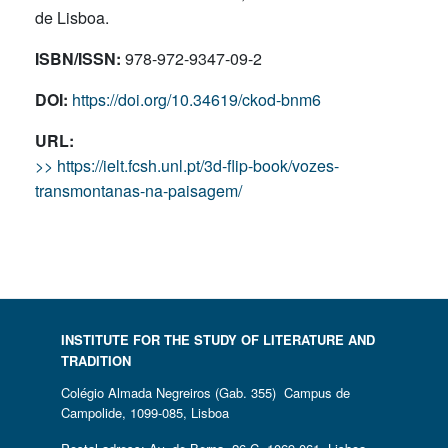
de Lisboa.
ISBN/ISSN:
978-972-9347-09-2
DOI:
https://doi.org/10.34619/ckod-bnm6
URL:
>> https://ielt.fcsh.unl.pt/3d-flip-book/vozes-
transmontanas-na-paisagem/
INSTITUTE FOR THE STUDY OF LITERATURE AND
TRADITION
Colégio Almada Negreiros (Gab. 355) Campus de
Campolide, 1099-085, Lisboa