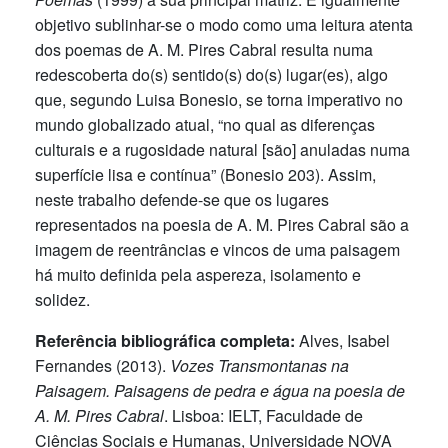
objetivo sublinhar-se o modo como uma leitura atenta
dos poemas de A. M. Pires Cabral resulta numa
redescoberta do(s) sentido(s) do(s) lugar(es), algo
que, segundo Luisa Bonesio, se torna imperativo no
mundo globalizado atual, “no qual as diferenças
culturais e a rugosidade natural [são] anuladas numa
superfície lisa e contínua” (Bonesio 203). Assim,
neste trabalho defende-se que os lugares
representados na poesia de A. M. Pires Cabral são a
imagem de reentrâncias e vincos de uma paisagem
há muito definida pela aspereza, isolamento e
solidez.
Referência bibliográfica completa:
Alves, Isabel
Fernandes (2013).
Vozes Transmontanas na
Paisagem. Paisagens de pedra e água na poesia de
A. M. Pires Cabral
. Lisboa: IELT, Faculdade de
Ciências Sociais e Humanas, Universidade NOVA