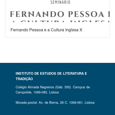
Fernando Pessoa e a Cultura Inglesa X
INSTITUTO DE ESTUDOS DE LITERATURA E
TRADIÇÃO
Colégio Almada Negreiros (Gab. 355) Campus de
Campolide, 1099-085, Lisboa
Morada postal: Av. de Berna, 26 C, 1069-061, Lisboa