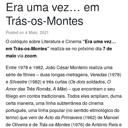
Era uma vez… em
Trás-os-Montes
Posted on
4 Maio, 2021
O colóquio sobre Literatura e Cinema
“Era uma vez…
em Trás-os-Montes”
realiza-se no próximo dia
7 de
maio
via
zoom
.
Entre 1978 e 1982, João César Monteiro realiza uma
série de filmes – duas longas-metragens,
Veredas
(1978)
e
Silvestre
(1982) e três curtas (
Os dois soldados
,
O
Amor das Três Romãs
,
A Mãe
) – que encontram o seu
fôlego em contos tradicionais. Todos eles ampliam, duma
certa maneira, uma linha subterrânea do cinema
português, uma linha popular (no sentido etimológico do
termo) que vem de
Acto da Primavera
(1962) de Manoel
de Oliveira e de
Trás-os-Montes
(1976) de António Reis e