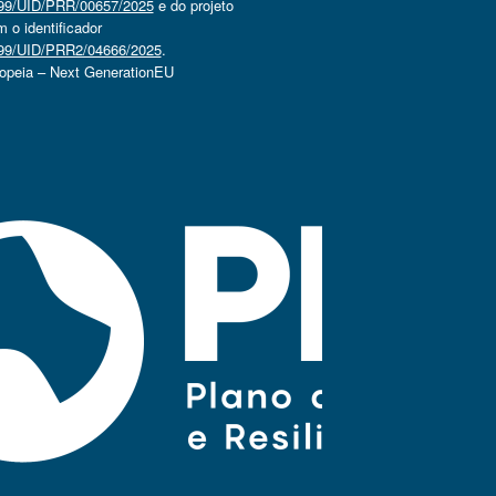
4499/UID/PRR/00657/2025
e do projeto
o identificador
4499/UID/PRR2/04666/2025
.
ropeia – Next GenerationEU