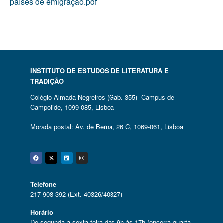
países de emigração.pdf
INSTITUTO DE ESTUDOS DE LITERATURA E
TRADIÇÃO
Colégio Almada Negreiros (Gab. 355) Campus de
Campolide, 1099-085, Lisboa
Morada postal: Av. de Berna, 26 C, 1069-061, Lisboa
Facebook
Twitter
Linkedin
Instagram
Telefone
217 908 392 (Ext. 40326/40327)
Horário
De segunda a sexta-feira das 9h às 17h (encerra quarta-