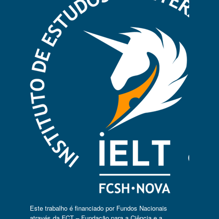
Este trabalho é financiado por Fundos Nacionais
através da FCT – Fundação para a Ciência e a