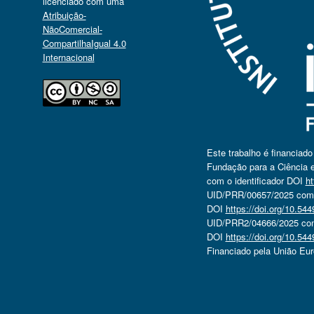
licenciado com uma
Atribuição-
NãoComercial-
CompartilhaIgual 4.0
Internacional
Este trabalho é financiad
Fundação para a Ciência e
com o identificador DOI
ht
UID/PRR/00657/2025 com o
DOI
https://doi.org/10.5
UID/PRR2/04666/2025 com 
DOI
https://doi.org/10.5
Financiado pela União Eu