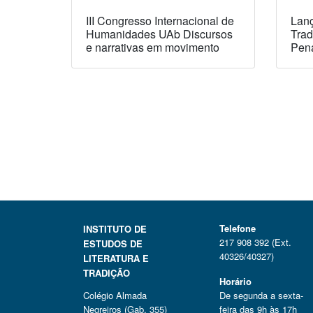
III Congresso Internacional de
Lanç
Humanidades UAb Discursos
Trad
e narrativas em movimento
Pen
Telefone
INSTITUTO DE
217 908 392 (Ext.
ESTUDOS DE
40326/40327)
LITERATURA E
TRADIÇÃO
Horário
Colégio Almada
De segunda a sexta-
Negreiros (Gab. 355)
feira das 9h às 17h