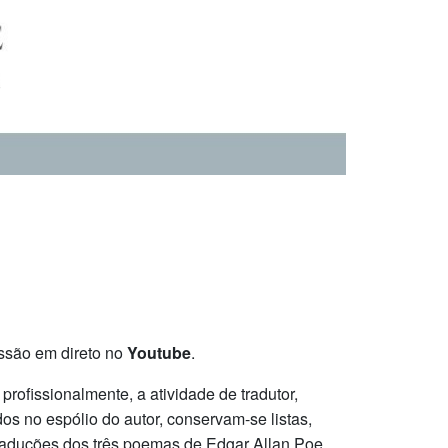
ssão em direto no
Youtube
.
 profissionalmente, a atividade de tradutor,
s no espólio do autor, conservam-se listas,
 traduções dos três poemas de Edgar Allan Poe,