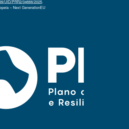
4499/UID/PRR2/04666/2025
.
ropeia – Next GenerationEU