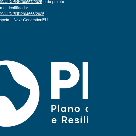
4499/UID/PRR/00657/2025
e do projeto
o identificador
4499/UID/PRR2/04666/2025
.
ropeia – Next GenerationEU