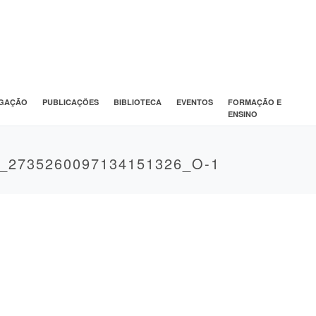
IGAÇÃO
PUBLICAÇÕES
BIBLIOTECA
EVENTOS
FORMAÇÃO E
ENSINO
_2735260097134151326_O-1