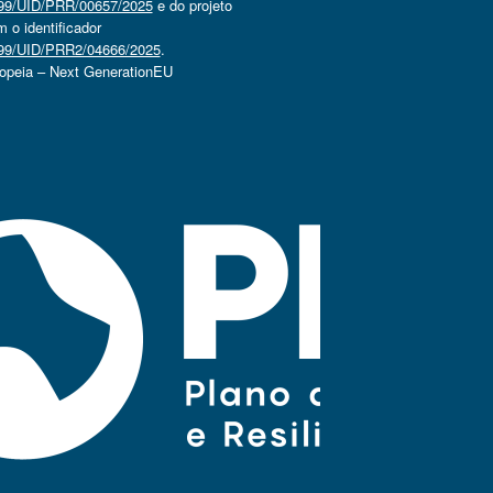
4499/UID/PRR/00657/2025
e do projeto
o identificador
4499/UID/PRR2/04666/2025
.
ropeia – Next GenerationEU