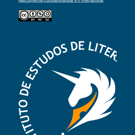
NãoComercial-CompartilhaIgual 4.0 Internacional