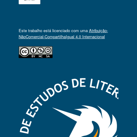
Este trabalho está licenciado com uma
Atribuição-
NãoComercial-CompartilhaIgual 4.0 Internacional