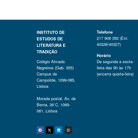
Telefone
INSTITUTO DE
217 908 392 (Ext.
ESTUDOS DE
40326/40327)
LITERATURA E
TRADIÇÃO
Horário
Colégio Almada
De segunda a sexta-
Negreiros (Gab. 355)
feira das 9h às 17h
Campus de
(encerra quarta-feira)
Campolide, 1099-085,
Lisboa
Morada postal: Av. de
Berna, 26 C, 1069-
061, Lisboa
Facebook
Twitter
Linkedin
Instagram