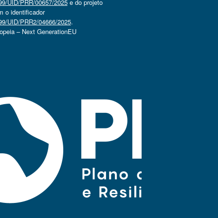
4499/UID/PRR/00657/2025
e do projeto
o identificador
4499/UID/PRR2/04666/2025
.
ropeia – Next GenerationEU