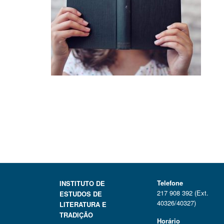
Telefone
INSTITUTO DE
217 908 392 (Ext.
ESTUDOS DE
40326/40327)
LITERATURA E
TRADIÇÃO
Horário