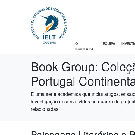
O
EQUIPA
INVEST
INSTITUTO
Book Group:
Coleçã
Portugal Continenta
É uma série académica que inclui artigos, ensaios
investigação desenvolvidos no quadro do projecto
relacionadas.
Paisagens Literárias e 