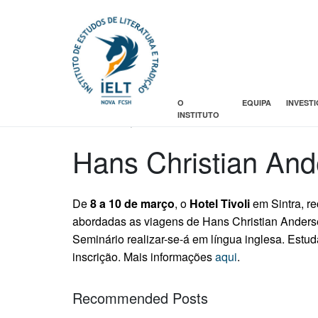
O
EQUIPA
INVEST
Posted on
INSTITUTO
15 Fevereiro, 2017
Hans Christian And
De
8 a 10 de março
, o
Hotel Tivoli
em Sintra, r
abordadas as viagens de Hans Christian Anderse
Seminário realizar-se-á em língua inglesa. Est
inscrição. Mais informações
aqui
.
Recommended Posts