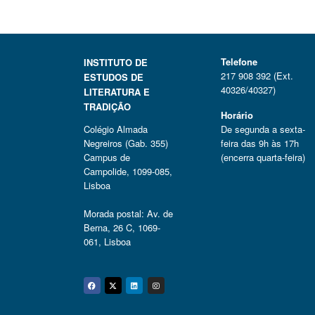
Telefone
INSTITUTO DE
217 908 392 (Ext.
ESTUDOS DE
40326/40327)
LITERATURA E
TRADIÇÃO
Horário
Colégio Almada
De segunda a sexta-
Negreiros (Gab. 355)
feira das 9h às 17h
Campus de
(encerra quarta-feira)
Campolide, 1099-085,
Lisboa
Morada postal: Av. de
Berna, 26 C, 1069-
061, Lisboa
Facebook
Twitter
Linkedin
Instagram