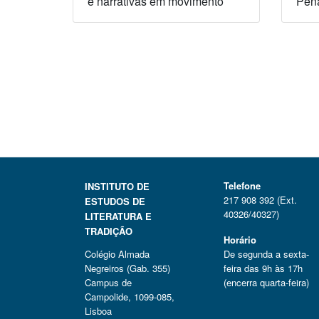
e narrativas em movimento
Pen
Telefone
INSTITUTO DE
217 908 392 (Ext.
ESTUDOS DE
40326/40327)
LITERATURA E
TRADIÇÃO
Horário
Colégio Almada
De segunda a sexta-
Negreiros (Gab. 355)
feira das 9h às 17h
Campus de
(encerra quarta-feira)
Campolide, 1099-085,
Lisboa