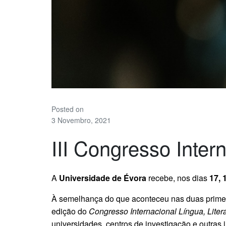
Posted on
3 Novembro, 2021
III Congresso Intern
A
Universidade de Évora
recebe, nos dias
17, 
À semelhança do que aconteceu nas duas primeira
edição do
Congresso Internacional Língua, Literat
universidades, centros de investigação e outras 