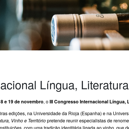
acional Língua, Literatura
18 e 19 de novembro
, o
III Congresso Internacional Língua, L
s edições, na Universidade da Rioja (Espanha) e na Universida
ura, Vinho e Território
pretende reunir especialistas de renom
instituições, com uma tradição identitária ligada ao vinho, que