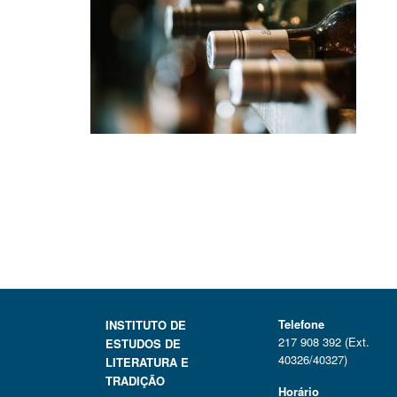
Telefone
INSTITUTO DE
217 908 392 (Ext.
ESTUDOS DE
40326/40327)
LITERATURA E
TRADIÇÃO
Horário