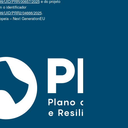
4499/UID/PRR/00657/2025
e do projeto
o identificador
4499/UID/PRR2/04666/2025
.
ropeia – Next GenerationEU