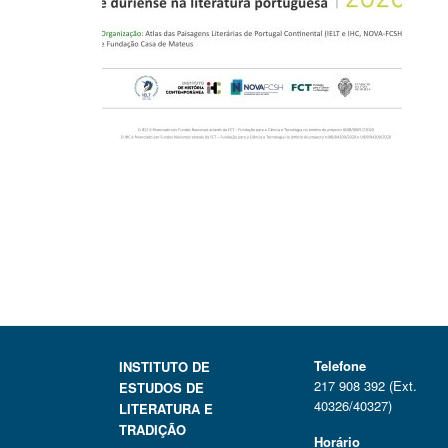
Telefone
INSTITUTO DE
217 908 392 (Ext.
ESTUDOS DE
40326/40327)
LITERATURA E
TRADIÇÃO
Horário