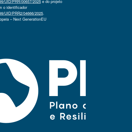
4499/UID/PRR/00657/2025
e do projeto
o identificador
4499/UID/PRR2/04666/2025
.
ropeia – Next GenerationEU