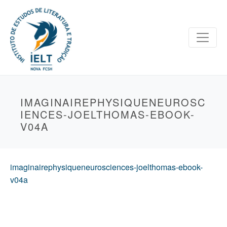
IMAGINAIREPHYSIQUENEUROSC
IENCES-JOELTHOMAS-EBOOK-
V04A
imaginairephysiqueneurosciences-joelthomas-ebook-
v04a