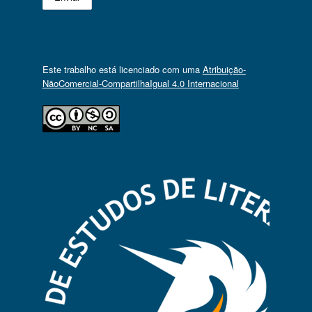
Este trabalho está licenciado com uma
Atribuição-
NãoComercial-CompartilhaIgual 4.0 Internacional