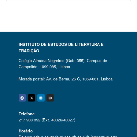
INSTITUTO DE ESTUDOS DE LITERATURA E
TRADIÇÃO
Colégio Almada Negreiros (Gab. 355) Campus de
Campolide, 1099-085, Lisboa
Morada postal: Av. de Berna, 26 C, 1069-061, Lisboa
Facebook
Twitter
Linkedin
Instagram
Telefone
217 908 392 (Ext. 40326/40327)
Horário
De segunda a sexta-feira das 9h às 17h (encerra quarta-