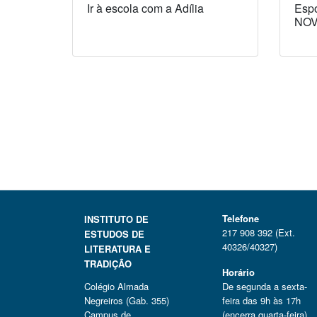
Ir à escola com a Adília
Espó
NOV
Telefone
INSTITUTO DE
217 908 392 (Ext.
ESTUDOS DE
40326/40327)
LITERATURA E
TRADIÇÃO
Horário
Colégio Almada
De segunda a sexta-
Negreiros (Gab. 355)
feira das 9h às 17h
Campus de
(encerra quarta-feira)