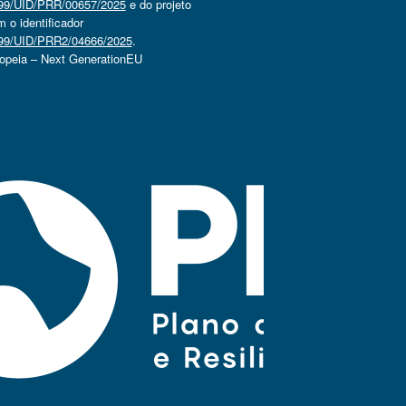
4499/UID/PRR/00657/2025
e do projeto
o identificador
4499/UID/PRR2/04666/2025
.
ropeia – Next GenerationEU