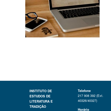
Telefone
INSTITUTO DE
217 908 392 (Ext.
ESTUDOS DE
40326/40327)
LITERATURA E
TRADIÇÃO
Horário