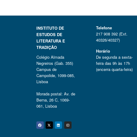
Telefone
INSTITUTO DE
217 908 392 (Ext.
ESTUDOS DE
40326/40327)
LITERATURA E
TRADIÇÃO
Horário
Colégio Almada
De segunda a sexta-
Negreiros (Gab. 355)
feira das 9h às 17h
Campus de
(encerra quarta-feira)
Campolide, 1099-085,
Lisboa
Morada postal: Av. de
Berna, 26 C, 1069-
061, Lisboa
Facebook
Twitter
Linkedin
Instagram