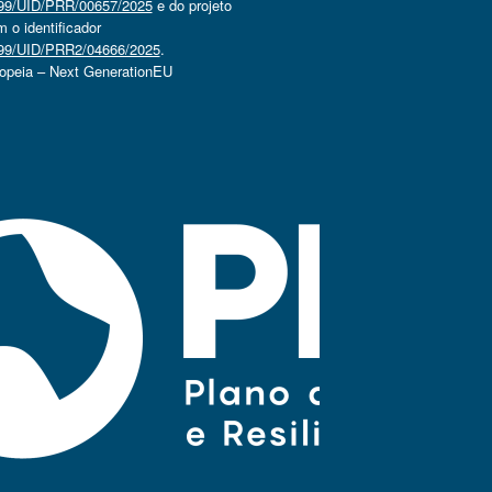
4499/UID/PRR/00657/2025
e do projeto
o identificador
4499/UID/PRR2/04666/2025
.
ropeia – Next GenerationEU