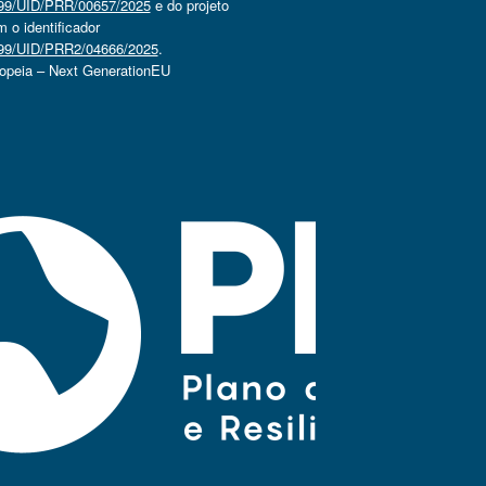
4499/UID/PRR/00657/2025
e do projeto
o identificador
4499/UID/PRR2/04666/2025
.
ropeia – Next GenerationEU