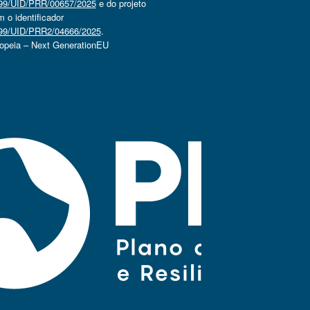
4499/UID/PRR/00657/2025
e do projeto
o identificador
4499/UID/PRR2/04666/2025
.
ropeia – Next GenerationEU