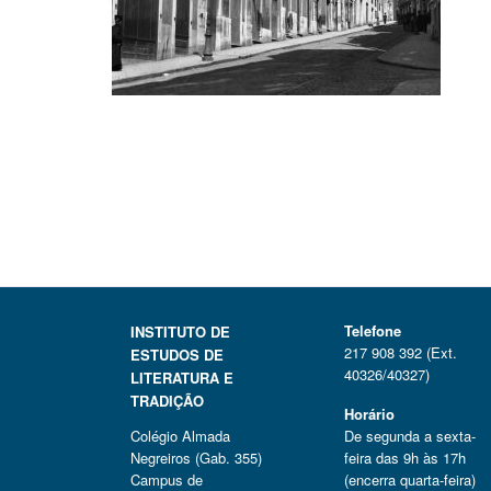
Telefone
INSTITUTO DE
217 908 392 (Ext.
ESTUDOS DE
40326/40327)
LITERATURA E
TRADIÇÃO
Horário
Colégio Almada
De segunda a sexta-
Negreiros (Gab. 355)
feira das 9h às 17h
Campus de
(encerra quarta-feira)