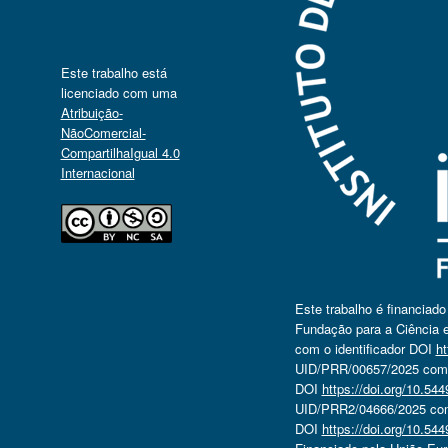
Este trabalho está
licenciado com uma
Atribuição-
NãoComercial-
CompartilhaIgual 4.0
Internacional
Este trabalho é financiad
Fundação para a Ciência e
com o identificador DOI
ht
UID/PRR/00657/2025 com o
DOI
https://doi.org/10.5
UID/PRR2/04666/2025 com 
DOI
https://doi.org/10.5