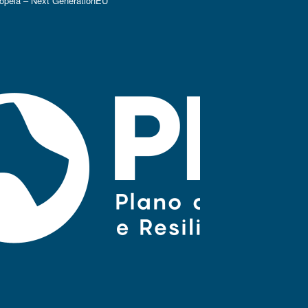
ropeia – Next GenerationEU