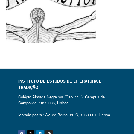
INSTITUTO DE ESTUDOS DE LITERATURA E
TRADIÇÃO
Colégio Almada Negreiros (Gab. 355) Campus de
Campolide, 1099-085, Lisboa
Morada postal: Av. de Berna, 26 C, 1069-061, Lisboa